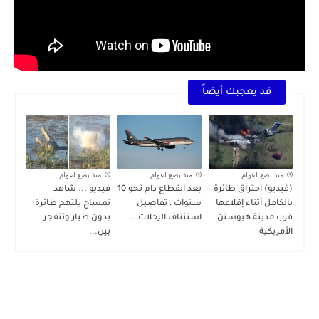
قد يعجبك أيضاً
منذ بضع اعوام
منذ بضع اعوام
منذ بضع اعوام
(فيديو) احتراق طائرة
بعد انقطاع دام نحو 10
فيديو ... شاهد
بالكامل أثناء إقلاعها
سنوات ، تفاصيل
تمساح يلتهم طائرة
قرب مدينة هيوستن
استئناف الرحلات...
بدون طيار وتنفجر
الأمريكية
بين...