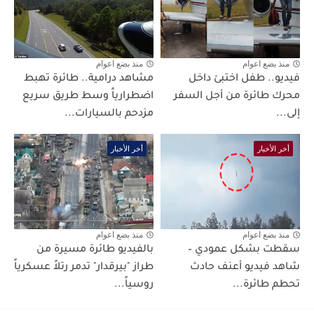
منذ بضع اعوام
منذ بضع اعوام
فيديو.. طفل اختبئ داخل
مشاهد درامية.. طائرة تهبط
محرك طائرة من أجل السفر
اضطرارياً وسط طريق سريع
إلى...
مزدحم بالسيارات...
أخر الأخبار
أخر الأخبار
منذ بضع اعوام
منذ بضع اعوام
سقطت بشكل عمودي –
بالفيديو طائرة مسيرة من
شاهد فيديو أعنف حادث
طراز "بيرقدار" تدمر رتلاً عسكرياً
تحطم طائرة...
روسياً...