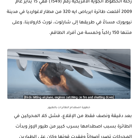
رحلة الخطوط الجوية الأمريكية رقم (1549)
ففي 15
يناير عام
2009 أقلعت طائرة ايرباص ايه 320 من مطار لاغوارديا في مدينة
نيويورك مساءً في طريقها إلى شارلوت، نورث كارولاينا، وعلى
متنها 150 راكباً وخمسة من أفراد الطاقم.
خطورة اصطدام الطائرات بالطيور
بعد دقيقة ونصف فقط من الإقلاع، فشل كلا المحركين في
الطائرة بسبب اصطدامها بسرب كبير من طيور الإوز وبدأت
المحركات تصدر أصواتاً وفقدت قوتها وكان على الطيارين