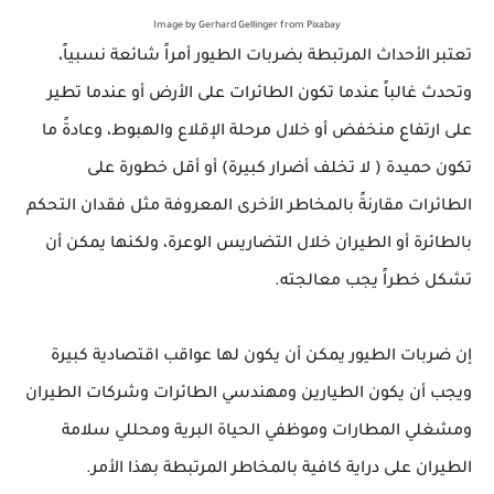
Image by Gerhard Gellinger from Pixabay
تعتبر
الأحداث
المرتبطة بضربات الطيور أمراً شائعة نسبياً،
وتحدث غالباً عندما تكون الطائرات على الأرض أو عندما تطير
على ارتفاع منخفض أو خلال مرحلة الإقلاع والهبوط،
وعادةً ما
تكون
حميدة
( لا تخلف أضرار كبيرة) أو أقل خطورة على
الطائرات مقارنةً بالمخاطر الأخرى المعروفة مثل فقدان التحكم
بالطائرة أو الطيران خلال التضاريس الوعرة، ولكنها يمكن أن
تشكل خطراً يجب معالجته.
إن ضربات الطيور يمكن أن يكون لها عواقب اقتصادية كبيرة
ويجب أن يكون الطيارين ومهندسي الطائرات وشركات الطيران
ومشغلي المطارات وموظفي الحياة البرية ومحللي سلامة
الطيران على دراية كافية بالمخاطر المرتبطة بهذا الأمر.