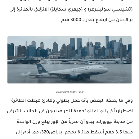
(تشيسلي سولينبرغر) و (جيفري سكايلز) الانزلاق بالطائرة إلى
بر الأمان من ارتفاع يقدر
بـ 3000
قدم
us airways flight 1549
وفي ما يصفه البعض بأنه عمل بطولي وهادئ هبطت الطائرة
اضطرارياً في المياه المتجمدة لنهر هدسون في الجانب الشرقي
من مدينة نيويورك، يبدو أن سرباً من الإوز يبلغ وزن الواحدة
منها 3.5 كغم أسقط طائرة بحجم ايرباص320، مما أدى إلى