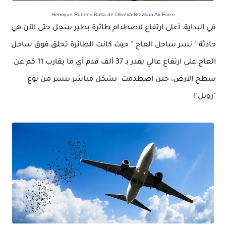
Henrique Rubens Balta de Oliveira-Brazilian Air Force
في البداية، أعلى ارتفاع
لاصطدام
طائرة بطير سجل حتى الآن هي
حادثة " نسر ساحل العاج " حيث كانت الطائرة تحلق فوق ساحل
العاج على ارتفاع عالي يقدر بـ 37 ألف قدم أي ما يقارب 11 كم عن
سطح الأرض، حين اصطدمت بشكل مباشر بنسر من نوع
"روبل"!