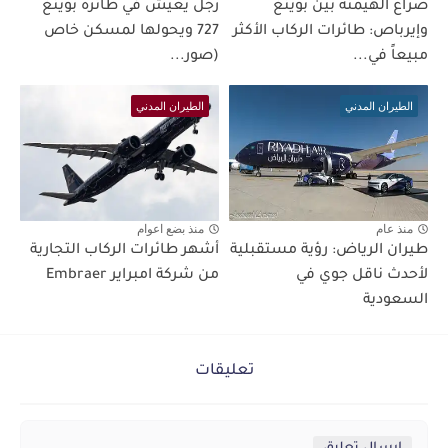
صراع الهيمنة بين بوينغ
رجل يعيش في طائرة بوينغ
وإيرباص: طائرات الركاب الأكثر
727 ويحولها لمسكن خاص
مبيعاً في...
(صور...
الطيران المدني
الطيران المدني
منذ عام
منذ بضع اعوام
طيران الرياض: رؤية مستقبلية
أشهر طائرات الركاب التجارية
لأحدث ناقل جوي في
من شركة امبراير Embraer
السعودية
تعليقات