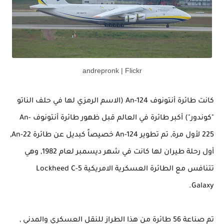
andrepronk | Flickr
كانت طائرة أنتونوف
An-124
(الاسم الرمزي لها في حلف الناتو
"كوندور") أكبر طائرة في العالم قبل ظهور طائرة أنتونوف
An-
225
لأول مرة, تم تطوير
An-124
خصيصاً كبديل عن طائرة
An-22
,
أول
رحلة
طيران لها كانت في شهر ديسمبر لعام 1982, وهي
تتنافس مع الطائرة العسكرية الامريكية
Lockheed C-5
.
Galaxy
تم صناعة 56 طائرة من هذا الطراز للنقل العسكري والمدني ,