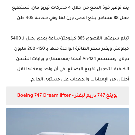
يتم توفير قوة الدفع من خلال 4 محركات تيربو فان,
تستطيع
حمل 88 مسافر, يبلغ اقصى وزن لها وهي محملة 405 طن.
تبلغ سرعتها
القصوى 865
كيلومتر/ساعة بمدى يصل لـ 5400
كيلومتر, ويقدر سعر الطائرة الواحدة منها بـ 150- 200 مليون
دولار,
وتستخدم
An-124
أنفها (مقدمتها) و بوابات الشحن
الخلفية لتحميل تفريغ البضائع في آن واحد ويمكنها نقل
أطنان من الإمدادات والمعدات على مستوى العالم.
بوينغ 747 دريم ليفتر
Boeing 747 Dream lifter -