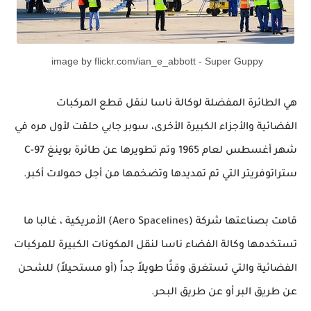
image by flickr.com/ian_e_abbott - Super Guppy
هي الطائرة المفضلة لوكالة ناسا لنقل قطع المركبات
الفضائية والأجزاء الكبيرة الأخرى، سوبر جابي حلقت لأول مره في
شهر
أغسطس
لعام 1965 وتم تطويرها عن طائرة بوينغ
C-97
ستراتوفريتر التي تم تمديدها وتضخمها من أجل حمولات أكبر.
قامت بصناعتها شركة (
Aero Spacelines
) الأمريكية ، غالبا ما
تستخدمها وكالة الفضاء ناسا لنقل المكونات الكبيرة للمركبات
الفضائية والتي تستغرق وقتًا طويلاً جداً (أو مستحيلاً) للشحن
عن طريق البر أو عن طريق البحر.