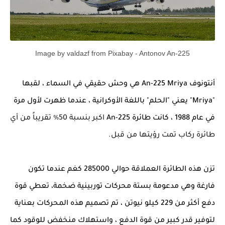
Image by valdazf from Pixabay - Antonov An-225
أنتونوف
An-225 Mriya
هي وحش حقيقي في السماء ،
لقبها
"
Mriya
" يعني "الحلم" باللغة الأوكرانية ، عندما ظهرت لأول مرة
في عام 1988 ، كانت طائرة
An-225
اكبر
بنسبة 50٪ تقريباً من أي
طائرة ركاب تمت رؤيتها من قبل.
تزن هذه الطائرة العملاقة حوالي 285000 كغم عندما تكون
فارغة
وهي مدعومة بستة محركات توربينية ضخمة،
تعطي قوة
دفع أكثر من 229 كيلو نيوتن ،
تم تصميم هذه المحركات بعناية
لتوفير قدر كبير من قوة الدفع ، واستهلاك منخفض للوقود كما