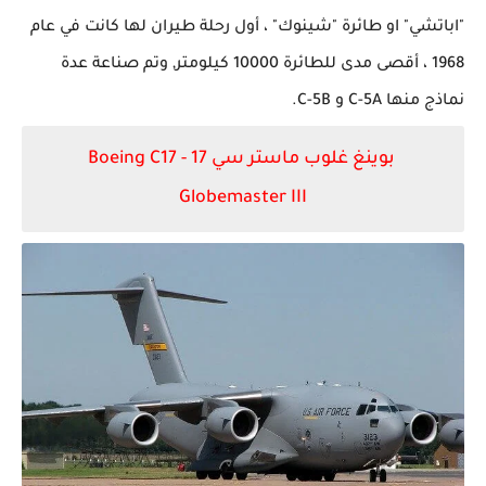
"اباتشي" او طائرة "
شينوك"
،
أول
رحلة طيران لها كانت في عام
1968 ،
أقصى
مدى للطائرة 10000 كيلومتر, وتم صناعة عدة
نماذج منها
C-5A
و
C-5B
.
بوينغ غلوب ماستر سي 17 -
Boeing C17
Globemaster III